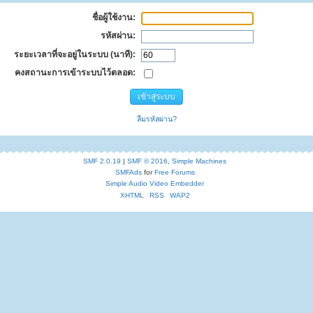
ชื่อผู้ใช้งาน:
รหัสผ่าน:
ระยะเวลาที่จะอยู่ในระบบ (นาที):
คงสถานะการเข้าระบบไว้ตลอด:
ลืมรหัสผ่าน?
SMF 2.0.19
|
SMF © 2016
,
Simple Machines
SMFAds
for
Free Forums
Simple Audio Video Embedder
XHTML
RSS
WAP2