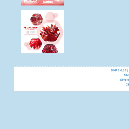
SMF 2.0.19
|
SM
Simpl
X