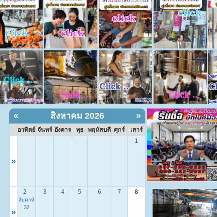
«
สิงหาคม 2026
»
อาทิตย์
จันทร์
อังคาร
พุธ
พฤหัสบดี
ศุกร์
เสาร์
1
»
2
3
4
5
6
7
8
-
สัปดาห์
32
»