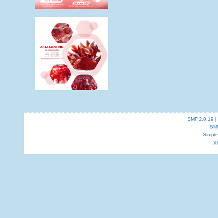
SMF 2.0.19
|
SM
Simpl
X