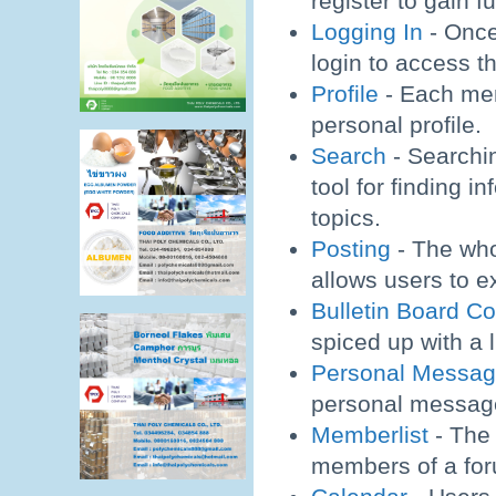
register to gain f
Logging In
- Once
login to access t
Profile
- Each me
personal profile.
Search
- Searchin
tool for finding i
topics.
Posting
- The who
allows users to 
Bulletin Board C
spiced up with a l
Personal Messa
personal message
Memberlist
- The 
members of a fo