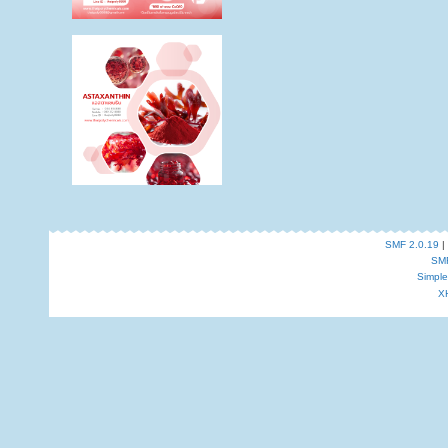
SMF 2.0.19
|
SM
Simpl
X