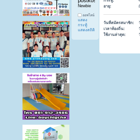
postkosana 
กระทู้:
Newbie
อายุ:
ออฟไลน์
แสดง
วันที่สมัครสมาชิก:
กระทู้
เวลาท้องถิ่น:
แสดงสถิติ
ใช้งานล่าสุด: