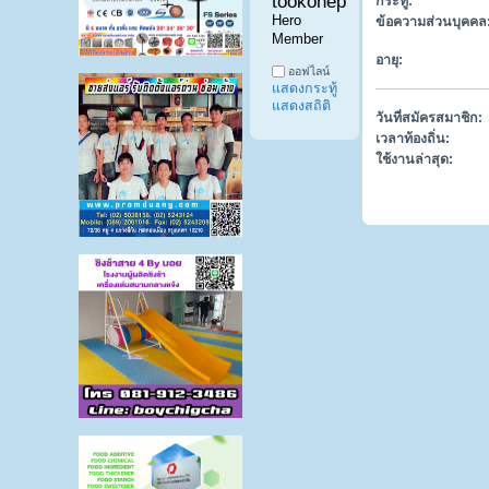
tookonepost999 
กระทู้:
Hero 
ข้อความส่วนบุคคล
Member
อายุ:
ออฟไลน์
แสดงกระทู้
แสดงสถิติ
วันที่สมัครสมาชิก:
เวลาท้องถิ่น:
ใช้งานล่าสุด: