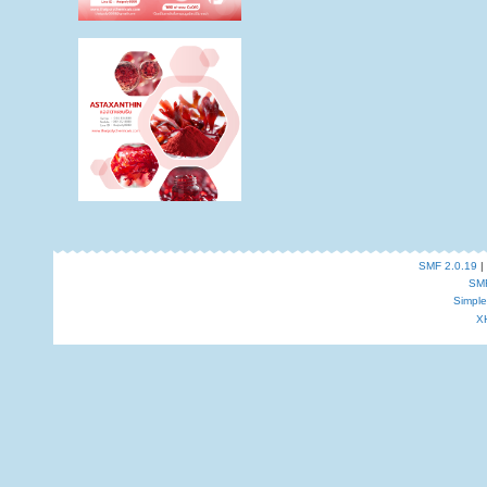
SMF 2.0.19
|
SM
Simpl
X