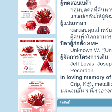
ผู้ทดสอบเบต้า
กลุ่มบุคคลที่ค้นห
แรงผลักดันให้ผู้พั
ผู้แปลภาษา
ขอขอบคุณสำหรับคว
ผู้คนทั่วโลกสามา
บิดาผู้ก่อตั้ง SMF
Unknown W. "[Un
ผู้จัดการโครงการเดิม
Jeff Lewis, Jose
Recordon
In loving memory of
Crip, K@, metall
และคนอื่น ๆ ที่เราอา
ลิขสิทธิ์