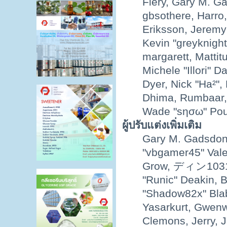
Fiery, Gary M. G
gbsothere, Harro
Eriksson, Jeremy 
Kevin "greyknight
margarett, Mattit
Michele "Illori" D
Dyer, Nick "Ha²",
Dhima, Rumbaar, 
Wade "sησω" Pou
ผู้ปรับแต่งเพิ่มเติม
Gary M. Gadsdon
"vbgamer45" Vale
Grow, ディン1031, 
"Runic" Deakin, B
"Shadow82x" Blab
Yasarkurt, Gwenw
Clemons, Jerry, J