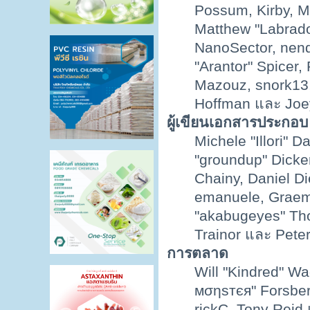
Possum, Kirby, 
Matthew "Labrado
NanoSector, nend
"Arantor" Spicer,
Mazouz, snork13,
Hoffman และ Joe
ผู้เขียนเอกสารประกอบ
Michele "Illori" D
"groundup" Dicker
Chainy, Daniel Die
emanuele, Graem
"akabugeyes" Tho
Trainor และ Pete
การตลาด
Will "Kindred" W
мσηѕтєя" Forsber
rickC, Tony Reid