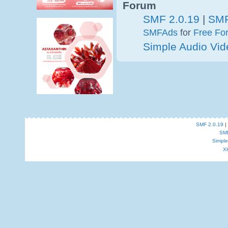
Forum
SMF 2.0.19
|
SMF
SMFAds
for
Free Fo
Simple Audio Vi
SMF 2.0.19
|
SM
Simpl
X