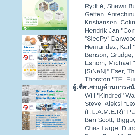
Rydhé, Shawn Bul
Geffen, Antechinu
Kristiansen, Col
Hendrik Jan "Com
"SleePy" Darwood
Hernandez, Karl 
Benson, Grudge,
Eshom, Michael "
[SiNaN]" Eser, Th
Thorsten "TE" Eu
ผู้เชี่ยวชาญด้านการสน
Will "Kindred" Wa
Steve, Aleksi "Le
(F.L.A.M.E.R)" Pat
Ben Scott, Biggu
Chas Large, Dunc