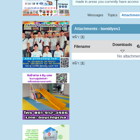
made in areas you currently have access 
Messages
Topics
Attachmen
Attachments - banddyes1
หน้า: [
1
]
Downloads
Filename
ข
No attachmen
หน้า: [
1
]