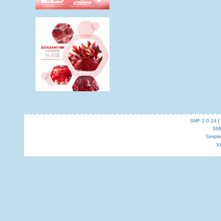
SMF 2.0.19
|
SM
Simpl
X