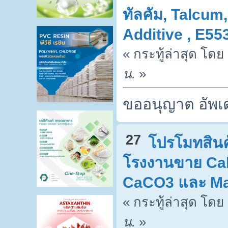
ทัลคัม, Talcum,
Additive , E55
« กระทู้ล่าสุด โดย
น.
»
ขออนุญาต อัพเด
27
โปรโมทสินค้
โรงงานขาย Cal
CaCO3 และ Ma
« กระทู้ล่าสุด โดย
น.
»