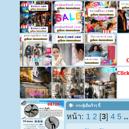
กระทู้เมื่อเร็วๆ นี้
หน้า:
1
2
[
3
]
4
5
.