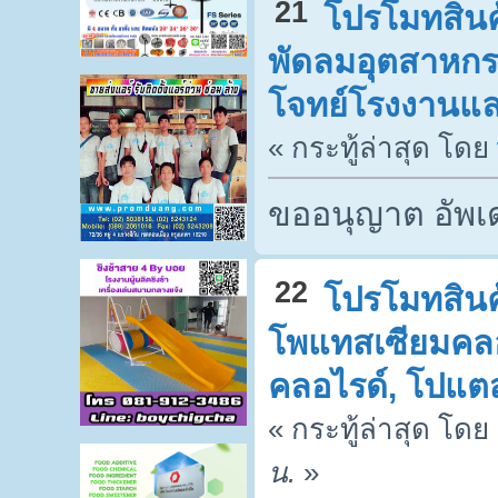
21
โปรโมทสินค้
พัดลมอุตสาหกรร
โจทย์โรงงานแล
« กระทู้ล่าสุด โดย
ขออนุญาต อัพเด
22
โปรโมทสินค้
โพแทสเซียมคลอไ
คลอไรด์, โปแต
« กระทู้ล่าสุด โดย
น.
»