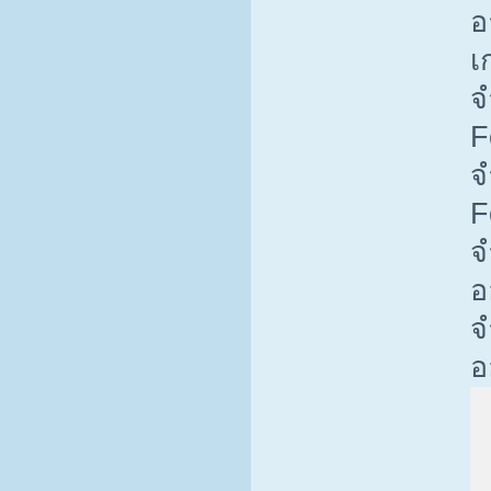
อ
เ
จ
F
จ
F
จ
อ
จ
อ