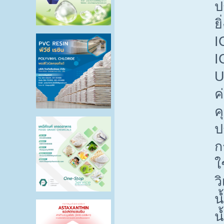
ป
ย
I
I
U
ค
ค
ป
ก
ใ
ว
น
น