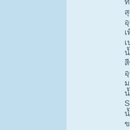
ท
ส
อ
เ
เ
น
ส
อ
ม
น
S
น
ข