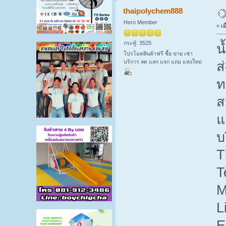
thaipolychem888
Hero Member
«
เม
กระทู้: 3525
น
โปรโมทสินค้าฟรี ซื้อ ขาย เช่า
บริการ ลด แลก แจก แถม แห่งใหม่
ส
ท
ส
แ
บ
T
T
M
L
E