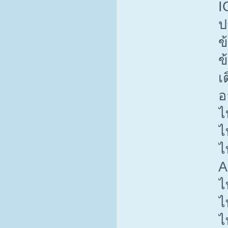
I
ป
ข
ข
เ
อ
ไ
ไ
ไ
A
ไ
ไ
ไ