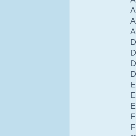
A
A
A
D
D
D
D
E
E
E
F
F