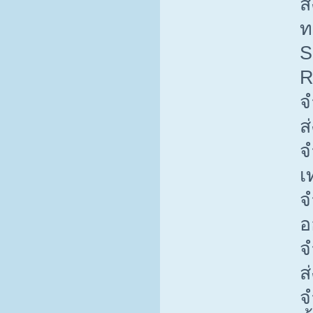
ส
ท
S
R
จ
ส
จ
เ
จ
อ
จ
ส
จ