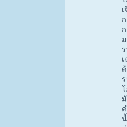
เ
ก
ก
ม
ร
เ
ต
ร
โ
ม
ค
น