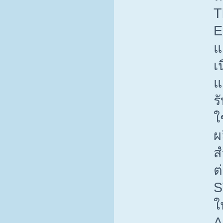
T
E
แ
เ
แ
ร
ใ
ผ
ส
ต
S
ใ
A