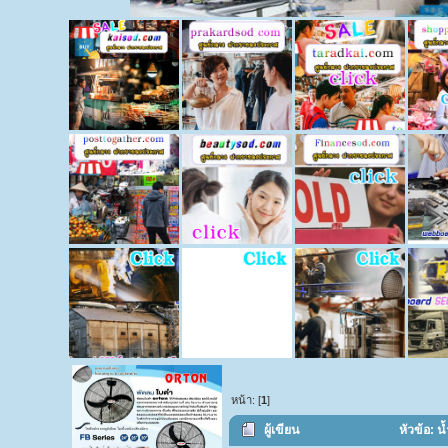
หน้า: [
1
]
ผู้เขียน
หัวข้อ: 