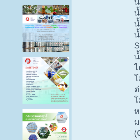
น
น
น
น
น
ไ
โ
ต
โ
ห
ม
(