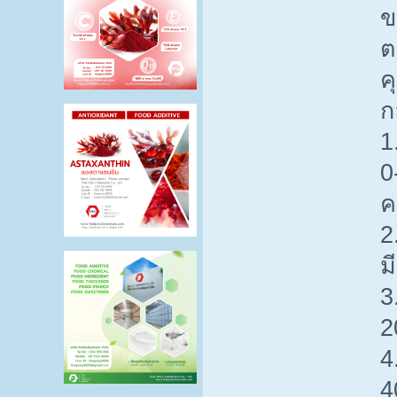
ข
ต
ค
ก
1
0
ค
2
ม
3
2
4
4