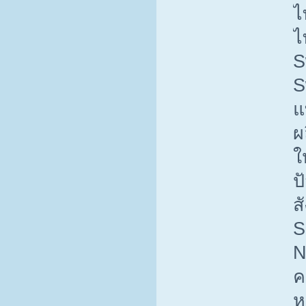
ไ
ไ
S
S
แ
ผ
ใ
ป
ส
S
N
ค
ห