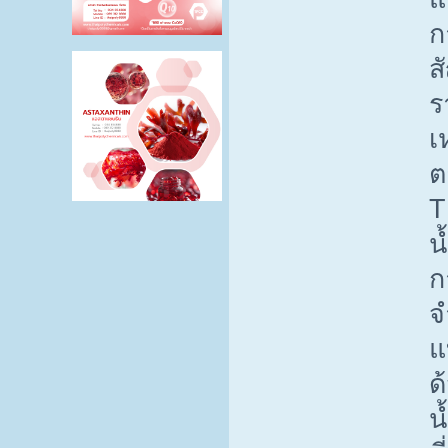
ก
ส
ร
เ
ต
T
น
ก
จ
แ
ด
น