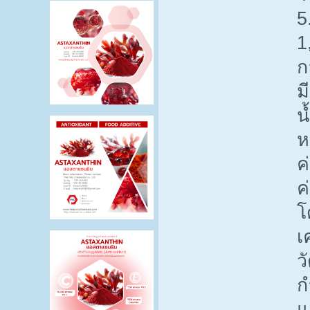
5
1
ก
ม
น
ห
ค
ค
โ
เ
ว
ก
แ