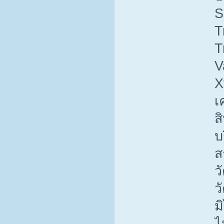
S
T
T
V
X
เ
ส
บ
ส
ว
ว
ม
ไ