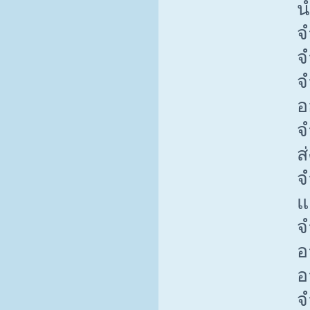
น
จ
จ
จ
อ
จ
ส
จ
แ
จ
อ
อ
จ