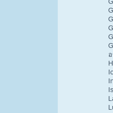
G
G
G
G
G
G
อ
H
I
I
I
L
L