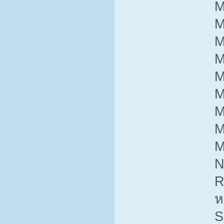
M
M
M
M
M
M
M
M
M
N
R
ห
S