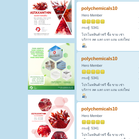
polychemicals10
Hero Member
กระทู้: 5341
โปรโมทสินค้าฟรี ซื้อ ขาย เช่า
บริการ ลด แลก แจก แถม แห่งใหม่
polychemicals10
Hero Member
กระทู้: 5341
โปรโมทสินค้าฟรี ซื้อ ขาย เช่า
บริการ ลด แลก แจก แถม แห่งใหม่
polychemicals10
Hero Member
กระทู้: 5341
โปรโมทสินค้าฟรี ซื้อ ขาย เช่า