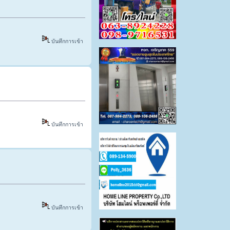
บันทึกการเข้า
บันทึกการเข้า
บันทึกการเข้า