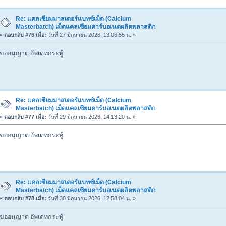
Re: แคลเซียมมาสเตอร์แบทช์เม็ด (Calcium
Masterbatch) เม็ดแคลเซียมคาร์บอเนตผลิตพลาสติก
«
ตอบกลับ #76 เมื่อ:
วันที่ 27 มิถุนายน 2026, 13:06:55 น. »
ขออนุญาต อัพเดทกระทู้
Re: แคลเซียมมาสเตอร์แบทช์เม็ด (Calcium
Masterbatch) เม็ดแคลเซียมคาร์บอเนตผลิตพลาสติก
«
ตอบกลับ #77 เมื่อ:
วันที่ 29 มิถุนายน 2026, 14:13:20 น. »
ขออนุญาต อัพเดทกระทู้
Re: แคลเซียมมาสเตอร์แบทช์เม็ด (Calcium
Masterbatch) เม็ดแคลเซียมคาร์บอเนตผลิตพลาสติก
«
ตอบกลับ #78 เมื่อ:
วันที่ 30 มิถุนายน 2026, 12:58:04 น. »
ขออนุญาต อัพเดทกระทู้