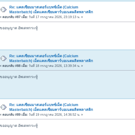
Re: แคลเซียมมาสเตอร์แบทช์เม็ด (Calcium
Masterbatch) เม็ดแคลเซียมคาร์บอเนตผลิตพลาสติก
«
ตอบกลับ #87 เมื่อ:
วันที่ 17 กรกฎาคม 2026, 23:19:13 น. »
ขออนุญาต อัพเดทกระทู้
Re: แคลเซียมมาสเตอร์แบทช์เม็ด (Calcium
Masterbatch) เม็ดแคลเซียมคาร์บอเนตผลิตพลาสติก
«
ตอบกลับ #88 เมื่อ:
วันที่ 18 กรกฎาคม 2026, 13:39:34 น. »
ขออนุญาต อัพเดทกระทู้
Re: แคลเซียมมาสเตอร์แบทช์เม็ด (Calcium
Masterbatch) เม็ดแคลเซียมคาร์บอเนตผลิตพลาสติก
«
ตอบกลับ #89 เมื่อ:
วันที่ 19 กรกฎาคม 2026, 14:36:52 น. »
ขออนุญาต อัพเดทกระทู้