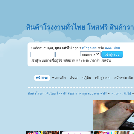
สินค้าโรงงานทั่วไทย โพสฟรี สินค้า
ยินดีต้อนรับคุณ,
บุคคลทั่วไป
กรุณา
เข้าสู่ระบบ
หรือ
ลงทะเบียน
เข้าสู่ระบบด้วยชื่อผู้ใช้ รหัสผ่าน และระยะเวลาในเซสชั่น
หน้าแรก
ช่วยเหลือ
ค้นหา
ปฏิทิน
เข้าสู่ระบบ
สมัครสมาชิก
สินค้าโรงงานทั่วไทย โพสฟรี สินค้าราคาถูก ลงประกาศฟรี
»
หมวดหมู่ทั่วไป
»