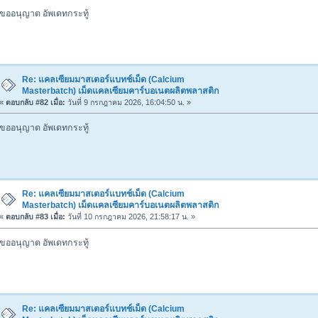
ขออนุญาต อัพเดทกระทู้
Re: แคลเซียมมาสเตอร์แบทช์เม็ด (Calcium
Masterbatch) เม็ดแคลเซียมคาร์บอเนตผลิตพลาสติก
«
ตอบกลับ #82 เมื่อ:
วันที่ 9 กรกฎาคม 2026, 16:04:50 น. »
ขออนุญาต อัพเดทกระทู้
Re: แคลเซียมมาสเตอร์แบทช์เม็ด (Calcium
Masterbatch) เม็ดแคลเซียมคาร์บอเนตผลิตพลาสติก
«
ตอบกลับ #83 เมื่อ:
วันที่ 10 กรกฎาคม 2026, 21:58:17 น. »
ขออนุญาต อัพเดทกระทู้
Re: แคลเซียมมาสเตอร์แบทช์เม็ด (Calcium