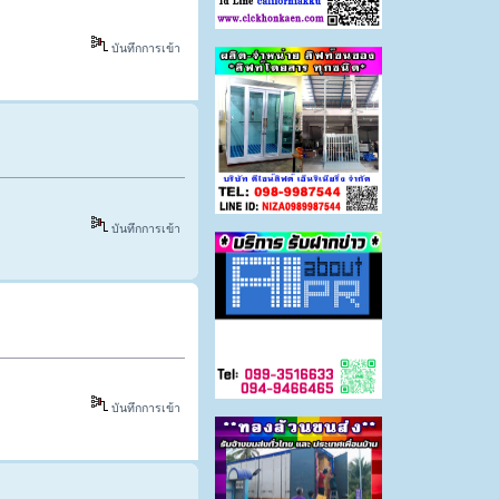
บันทึกการเข้า
บันทึกการเข้า
บันทึกการเข้า