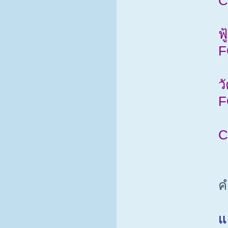
C
ฟ
F
ว
F
C
ค
แ