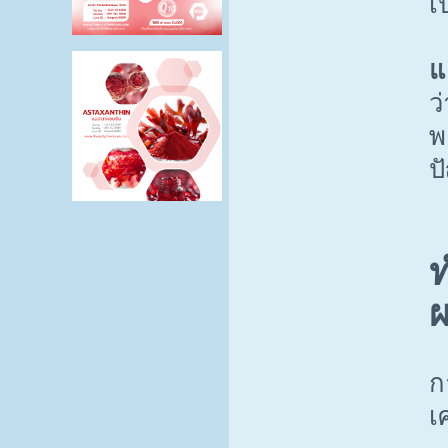
เ
แ
ว
พ
ป
ท
ผ
ก
เ