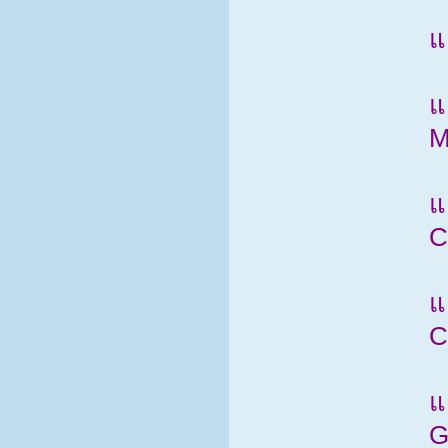
แ
แ
M
แ
C
แ
C
แ