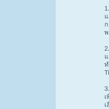
1
แ
ก
พ
2
แ
ท
T
3
เ
เ