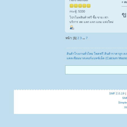
«
ตอ
กระทู้: 5330
ข
โปรโมทสินค้าฟรี ซื้อ ขาย เช่า
บริการ ลด แลก แจก แถม แห่งใหม่
หน้า: [
1
]
2
3
...
7
สินค้าโรงงานทั่วไทย โพสฟรี สินค้าราคาถูก 
แคลเซียมมาสเตอร์แบทช์เม็ด (Calcium Maste
SMF 2.0.19
|
SM
Simpl
X