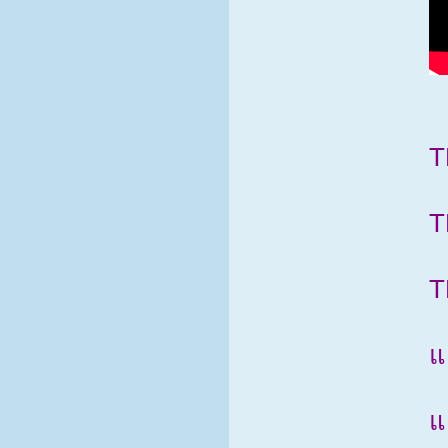
T
T
T
แ
แ