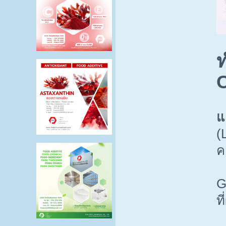
ท
แ
(
ค
G
ท