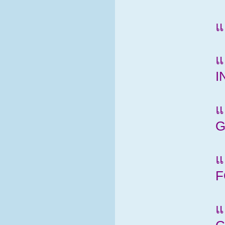
แ
แ
I
แ
G
แ
F
แ