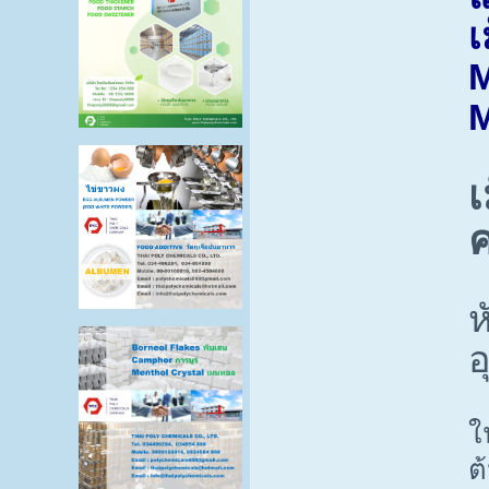
เ
M
M
เ
ค
ห
อ
ใ
ต