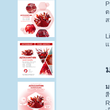
P
ต
ส
L
แ
ม
ม
ส
R