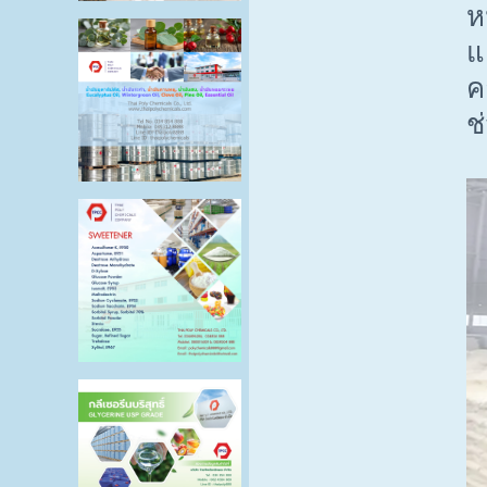
ห
แ
ค
ช