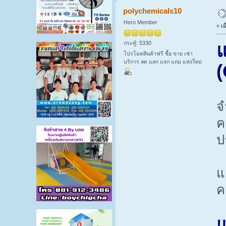
polychemicals10
Hero Member
«
เม
กระทู้: 5330
แ
โปรโมทสินค้าฟรี ซื้อ ขาย เช่า
บริการ ลด แลก แจก แถม แห่งใหม่
(
จ
ค
ป
แ
ค
แ