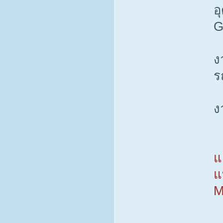
อ
G
ง
ร
ง
แ
แ
M