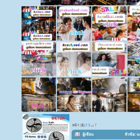
หน้า: [
1
]
2
3
...
7
ผู้เขียน
หัวข้อ: 