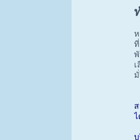
ท
ห
ท
พ
เ
ม
ส
ได
บ