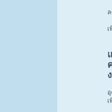
ล
เ
แ
ค
ง
อ
เ