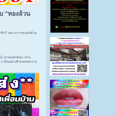
ับ "ทองล้วน
 "ชัวร์" เพราะการขนส่งข้าม
น์), ด่านนครพนม, ด่าน
ลาวเป็นอย่างดี ช่วยลดความ