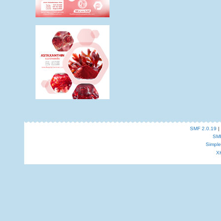
SMF 2.0.19
|
SM
Simpl
X