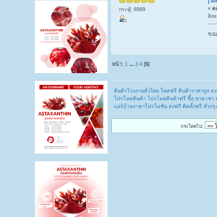
| a
«
ตอ
กระทู้: 8989
สิง
ขออ
หน้า:
1
...
3
4
[
5
]
สินค้าโรงงานทั่วไทย โพสฟรี สินค้าราคาถูก 
โปรโมทสินค้า โปรโมทสินค้าฟรี ซื้อ ขาย เช่า 
แอร์บ้านราคาโปรโมชั่น ส่งฟรี ติดตั้งฟรี ทั่วก
กระโดดไป: