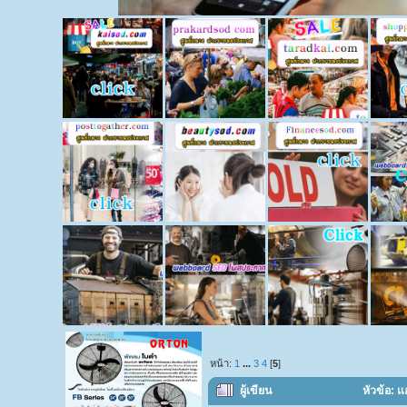
หน้า:
1
...
3
4
[
5
]
ผู้เขียน
หัวข้อ: แ