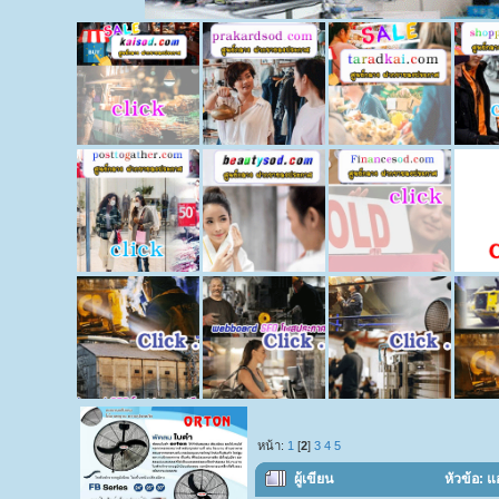
หน้า:
1
[
2
]
3
4
5
ผู้เขียน
หัวข้อ: แ