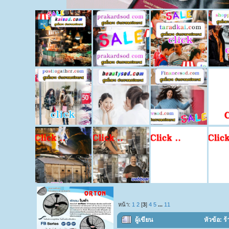
หน้า:
1
2
[
3
]
4
5
...
11
ผู้เขียน
หัวข้อ: ร