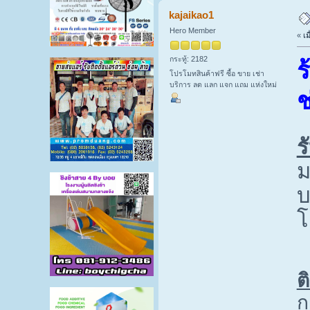
kajaikao1
Hero Member
«
เม
กระทู้: 2182
ร
โปรโมทสินค้าฟรี ซื้อ ขาย เช่า
บริการ ลด แลก แจก แถม แห่งใหม่
ช
ร
ม
บ
โ
ต
ก