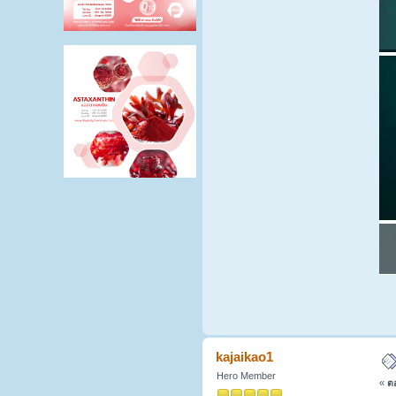
kajaikao1
Hero Member
«
ตอ