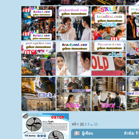
หน้า: [
1
]
2
3
...
11
ผู้เขียน
หัวข้อ: ร