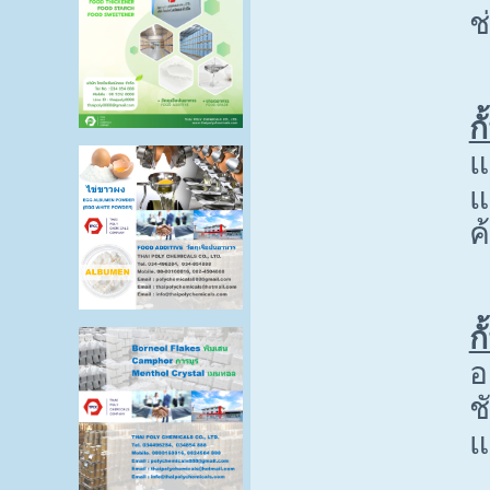
ช
ก
แ
แ
ค
ก
อ
ช
แ