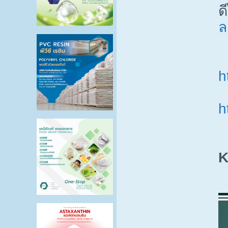
ด
ล
h
h