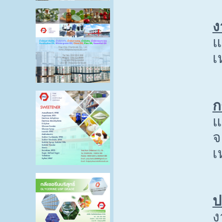
ง
แ
เ
ก
แ
จ
เ
ป
ง