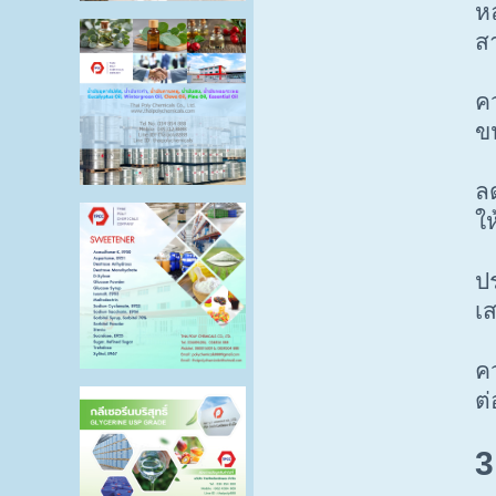
ห
สา
ค
ข
ลด
ใ
ป
เส
คว
ต
3