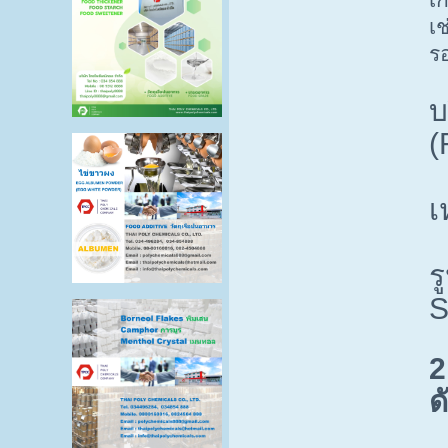
เช
ร
บ
(
เ
ร
S
2
ด