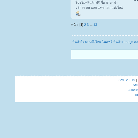
โปรโมทสินค้าฟรี ซื้อ ขาย เช่า
บริการ ลด แลก แจก แถม แห่งใหม่
หน้า: [
1
]
2
3
...
13
สินค้าโรงงานทั่วไทย โพสฟรี สินค้าราคาถูก 
SMF 2.0.19
|
SM
Simpl
X