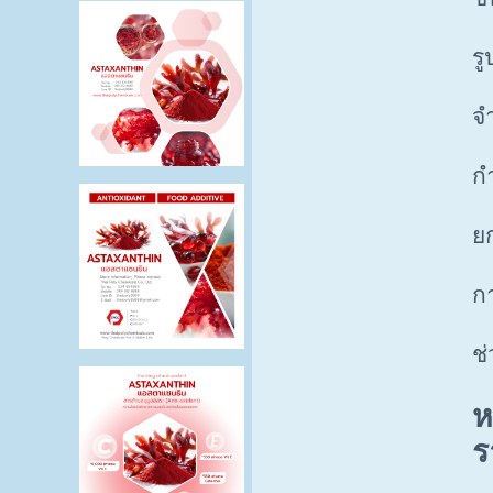
ร
จ
กำ
ย
ก
ช
ห
ร