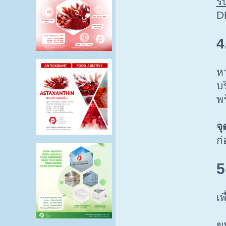
รั
DB
4
ห
บร
พร
จุ
ก
5
เพ
ข