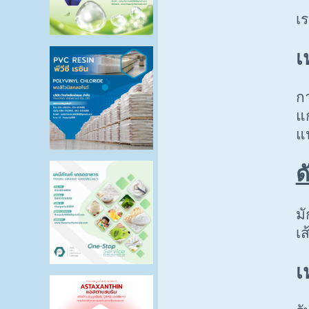
เ
เ
กา
แ
แ
ด
ม
เ
เ