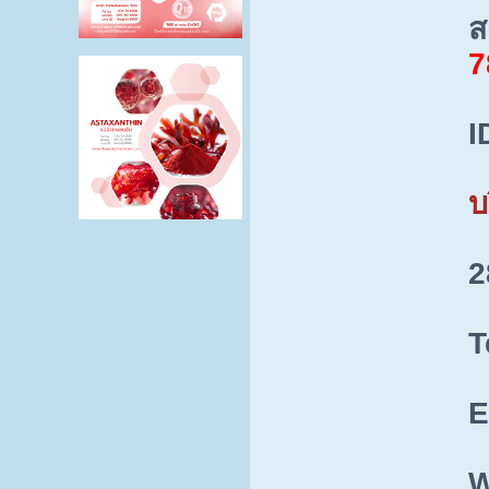
ส
7
I
บ
2
T
E
W