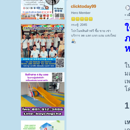
clicktoday99
Hero Member
«
เม
กระทู้: 2045
ใ
โปรโมทสินค้าฟรี ซื้อ ขาย เช่า
ภ
บริการ ลด แลก แจก แถม แห่งใหม่
ห
ใ
ม
เ
โ
1
เ
เ