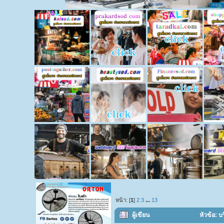
หน้า: [
1
]
2
3
...
13
ผู้เขียน
หัวข้อ: บ