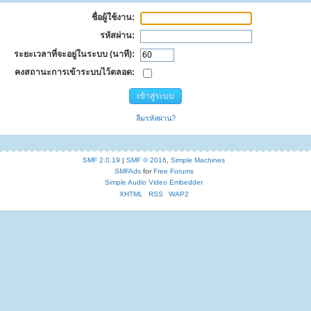
ชื่อผู้ใช้งาน:
รหัสผ่าน:
ระยะเวลาที่จะอยู่ในระบบ (นาที):
คงสถานะการเข้าระบบไว้ตลอด:
ลืมรหัสผ่าน?
SMF 2.0.19
|
SMF © 2016
,
Simple Machines
SMFAds
for
Free Forums
Simple Audio Video Embedder
XHTML
RSS
WAP2