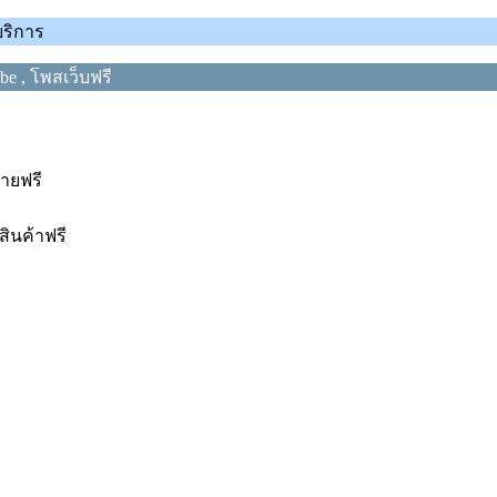
บริการ
e , โพสเว็บฟรี
ขายฟรี
ินค้าฟรี