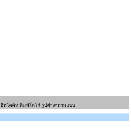
สอิทไดคัท พิมพ์โลโก้ รูปต่างๆตามแบบ