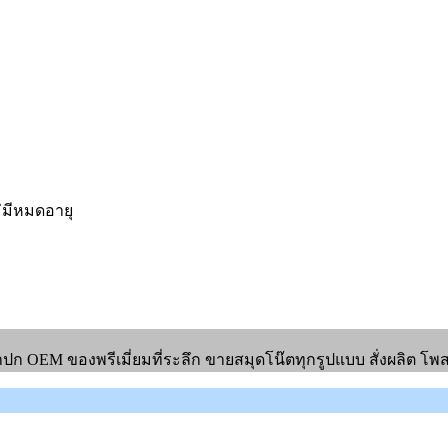
่มีหมดอายุ
าปก OEM ของพรีเมี่ยมที่ระลึก ขายสมุดโน๊ตทุกรูปแบบ สั่งผลิต โพ