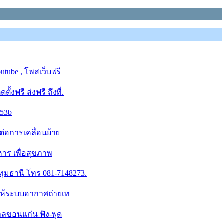
tube , โพสเว็บฟรี
งฟรี ส่งฟรี ถึงที่.
553b
ต่อการเคลื่อนย้าย
หาร เพื่อสุขภาพ
ทุมธานี โทร 081-7148273.
ำให้ระบบอากาศถ่ายเท
บาลขอนแก่น ฟัง-พูด