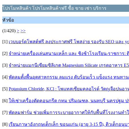
โปรโมทสินค้า โปรโมทสินค้าฟรี ซื้อ ขาย เช่า บริการ
หัวข้อ
(1/420)
>
>>
[1]
เวบบอร์ดโพสต์ฟรี ลงประกาศฟรี โพสง่าย รองรับ SEO และ you
[2]
จำหน่ายเครื่องเล่นสนามเหล็ก และ ชิงช้าโรงเรียน-ราชการ: ติดตั้
[3]
จำหน่ายแมกนีเซียมซิลิเกต Magnesium Silicate เกรดอาหาร E
[4]
พัดลมตั้งพื้นอุตสาหกรรม ลมแรง ดับร้อนเร็ว แข็งแรง ทนทาน
[5]
Potassium Chloride, KCl : โพแทสเซียมคลอไรด์ วัตถุเจือปนอา
[6]
ให้เช่าเครื่องตัดคอนกรีต กทม ปริมณฑล, นนทบุรี นครปฐม ป
[7]
พัดลมฟาร์ม ช่วยเพิ่มการระบายอากาศให้กับพื้นที่โรงงานท
[8]
เรียนภาษาอังกฤษเด็กเล็ก ขอนแก่น (อายุ 3-15 ปี), ติวเด็กอนุ