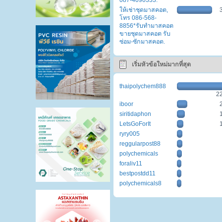
087-4090333.
ให้เช่าชุดมาสคอต,
โทร 086-568-
8856*รับทำมาสคอต
ขายชุดมาสคอต รับ
ซ่อม-ซักมาสคอต.
เริ่มหัวข้อใหม่มากที่สุด
thaipolychem888
2
iboor
siritidaphon
LetsGoForIt
ryry005
reggularpost88
polychemicals
foraliv11
bestpostdd11
polychemicals8