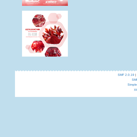
SMF 2.0.19
|
SM
Simpl
X