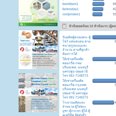
banddyes1
6
factoryday1
6
coolprodee1
5
หัวข้อยอดนิยม 10 หัวข้อแรก (ผู้ต
สูงสุด)
รับผลิตตู้ครอบพระ ตู้
โชว์ แท่นสแตน ตาม
ขนาดรูปแบบและ
จำนวน ตามที่ลูกค้า
ต้องการได้
ให้เช่าเครื่องตัด
คอนกรีต กทม
ปริมณฑล, นนทบุรี
นครปฐม ปทุมธานี
โทร 081-7148273.
ให้เช่าเครื่องตัด
คอนกรีต กรุงเทพ-
ปริมณฑล นนทบุรี
ปทุมธานี นครปฐม
โทร 081-7148273
โรงงานผลิตและ
จำหน่าย ตู้ใส่พระ
บูชา ตู้กระจก ตู้ไม้ ตู้
อะคริลิค จัดส่งทั่ว