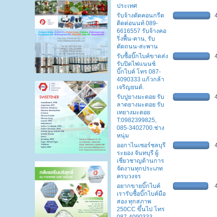
ประเทศ
รับจ้างตัดคอนกรีต
ติดต่อนนท์ 089-
6616557 รับจ้างคอ
ริ่งพื้น-คาน, รับ
ตัดถนน-สะพาน
รับซื้อบิ๊กไบค์ขาดส่ง
รับปิดไฟแนนซ์
บิ๊กไบค์ โทร 087-
4090333 แก้วกล้า
เจริญยนต์.
รับปูยางมะตอย รับ
ลาดยางมะตอย รับ
เทยางมะตอย
T:0982399825,
085-3402700.ช่าง
หนุ่ม
ออกาไนเซอร์ชลบุรี
ระยอง จันทบุรี ผู้
เชี่ยวชาญด้านการ
จัดงานทุกประเภท
ครบวงจร
อยากขายบิ๊กไบค์
เรารับซื้อบิ๊กไบค์มือ
สอง ทุกสภาพ
250CC ขึ้นไป โทร