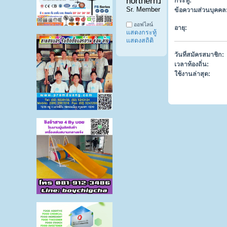
northern1 
กระทู้:
Sr. Member
ข้อความส่วนบุคคล
ออฟไลน์
อายุ:
แสดงกระทู้
แสดงสถิติ
วันที่สมัครสมาชิก:
เวลาท้องถิ่น:
ใช้งานล่าสุด: