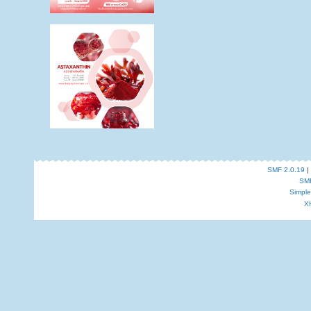
SMF 2.0.19
|
SM
Simpl
X