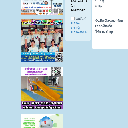
barati_baratie 
กระทู้:
Sr. 
อายุ:
Member
ออฟไลน์
วันที่สมัครสมาชิก:
แสดง
เวลาท้องถิ่น:
กระทู้
ใช้งานล่าสุด:
แสดงสถิติ