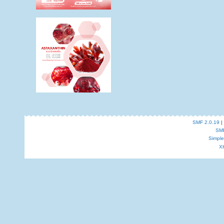
SMF 2.0.19
|
SM
Simpl
X