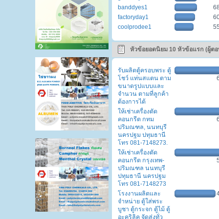
banddyes1
6
factoryday1
6
coolprodee1
5
หัวข้อยอดนิยม 10 หัวข้อแรก (ผู้ต
สูงสุด)
รับผลิตตู้ครอบพระ ตู้
โชว์ แท่นสแตน ตาม
ขนาดรูปแบบและ
จำนวน ตามที่ลูกค้า
ต้องการได้
ให้เช่าเครื่องตัด
คอนกรีต กทม
ปริมณฑล, นนทบุรี
นครปฐม ปทุมธานี
โทร 081-7148273.
ให้เช่าเครื่องตัด
คอนกรีต กรุงเทพ-
ปริมณฑล นนทบุรี
ปทุมธานี นครปฐม
โทร 081-7148273
โรงงานผลิตและ
จำหน่าย ตู้ใส่พระ
บูชา ตู้กระจก ตู้ไม้ ตู้
อะคริลิค จัดส่งทั่ว