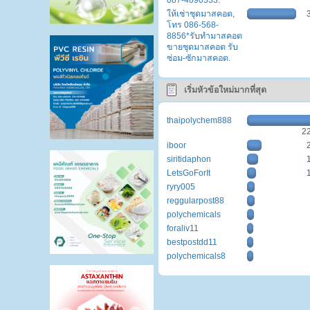
087-4090333.
ให้เช่าชุดมาสคอต,
โทร 086-568-
8856*รับทำมาสคอต
ขายชุดมาสคอต รับ
ซ่อม-ซักมาสคอต.
เริ่มหัวข้อใหม่มากที่สุด
thaipolychem888
2
iboor
siritidaphon
LetsGoForIt
ryry005
reggularpost88
polychemicals
foraliv11
bestpostdd11
polychemicals8