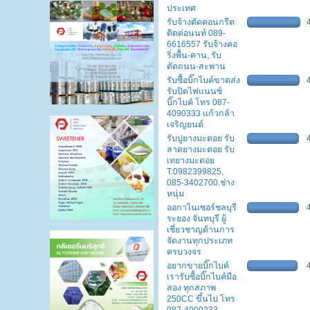
ประเทศ
รับจ้างตัดคอนกรีต
ติดต่อนนท์ 089-
6616557 รับจ้างคอ
ริ่งพื้น-คาน, รับ
ตัดถนน-สะพาน
รับซื้อบิ๊กไบค์ขาดส่ง
รับปิดไฟแนนซ์
บิ๊กไบค์ โทร 087-
4090333 แก้วกล้า
เจริญยนต์.
รับปูยางมะตอย รับ
ลาดยางมะตอย รับ
เทยางมะตอย
T:0982399825,
085-3402700.ช่าง
หนุ่ม
ออกาไนเซอร์ชลบุรี
ระยอง จันทบุรี ผู้
เชี่ยวชาญด้านการ
จัดงานทุกประเภท
ครบวงจร
อยากขายบิ๊กไบค์
เรารับซื้อบิ๊กไบค์มือ
สอง ทุกสภาพ
250CC ขึ้นไป โทร