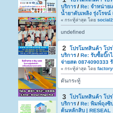
บริการ
/
Re: จำหน่ายเคร
น้ำยาดับเพลิง รุ่งโรจน์ เ
« กระทู้ล่าสุด โดย
social2
undefined
2
โปรโมทสินค้า โปรโ
บริการ
/
Re: รับซื้อบิ๊
จ่ายสด 0874090333 รั
« กระทู้ล่าสุด โดย
factor
ดันกระทู้
3
โปรโมทสินค้า โปรโ
บริการ
/
Re: พิมพ์ถุงซิป
ต้นหลักสิบ | RESEAL