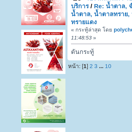
บริการ
/
Re: น้ำตาล, 
น้ำตาล, น้ำตาลทราย,
ทรายแดง
« กระทู้ล่าสุด โดย
polych
11:48:53
»
ดันกระทู้
หน้า: [
1
]
2
3
...
10