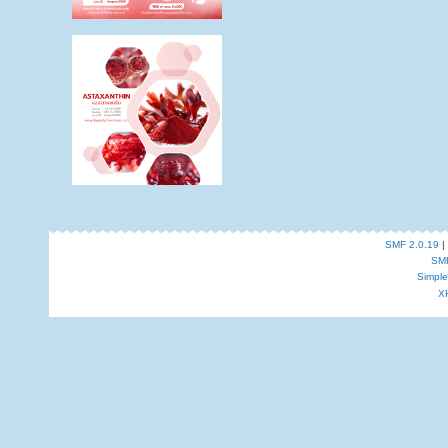
SMF 2.0.19
|
SM
Simpl
X