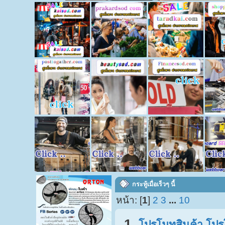
กระทู้เมื่อเร็วๆ นี้
หน้า: [
1
]
2
3
...
10
1
โปรโมทสินค้า โปรโ