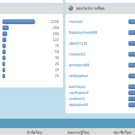
ออนไลน์นานที่สุด
2256
naorinpl
284
thaipolychem888
183
122
yijed37132
76
59
coasset22
39
26
domepost66
25
25
siritidaphon
kulchaya1
nanthakan4
northern1
dkbiwpor06
หัวข้อใหม่
ตอบกระทู้ใหม่
สมาชิกใหม่