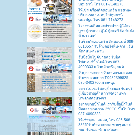
ปทุมธานี โทร 081-7148273.
ให้เช่าเครื่องตัดคอนกรีต กรุงเทพ-
ปริมณฑล นนทบุรี ปทุมธานี
นครปฐม โทร 081-7148273
โรงงานผลิตและจำหน่าย ตู้ใส่พระ
บูชา ตู้กระจก ตู้ไม้ ตู้อะคริลิค จัดส่ง
ทั่วประเทศ
รับจ้างตัดคอนกรีต ติดต่อนนท์ 089-
6616557 รับจ้างคอริ่งพื้น-คาน, รับ
ตัดถนน-สะพาน
รับซื้อบิ๊กไบค์ขาดส่ง รับปิด
ไฟแนนซ์บิ๊กไบค์ โทร 087-
4090333 แก้วกล้าเจริญยนต์.
รับปูยางมะตอย รับลาดยางมะตอย
รับเทยางมะตอย T:0982399825,
085-3402700.ช่างหนุ่ม
ออกาไนเซอร์ชลบุรี ระยอง จันทบุรี
ผู้เชี่ยวชาญด้านการจัดงานทุก
ประเภทครบวงจร
อยากขายบิ๊กไบค์ เรารับซื้อบิ๊กไบค์
มือสอง ทุกสภาพ 250CC ขึ้นไป โทร
087-4090333.
ให้เช่าชุดมาสคอต, โทร 086-568-
8856*รับทำมาสคอต ขายชุดมาส
คอต รับซ่อม-ซักมาสคอต.