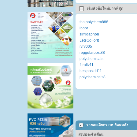
เริ่มหัวข้อใหม่มากที่สุด
thaipolychem888
iboor
siritidaphon
LetsGoForIt
ryry005
reggularpost88
polychemicals
foraliv11
bestpostdd11
polychemicals8
รายละเอียดระบบย้อนหลัง
สรุปประจำเดือน