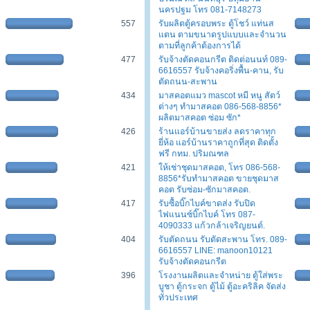
นครปฐม โทร 081-7148273
557
รับผลิตตู้ครอบพระ ตู้โชว์ แท่นส
แตน ตามขนาดรูปแบบและจำนวน
ตามที่ลูกค้าต้องการได้
477
รับจ้างตัดคอนกรีต ติดต่อนนท์ 089-
6616557 รับจ้างคอริ่งพื้น-คาน, รับ
ตัดถนน-สะพาน
434
มาสคอตแมว mascot หมี หนู สัตว์
ต่างๆ ทำมาสคอต 086-568-8856*
ผลิตมาสคอต ซ่อม ซัก*
426
ร้านแอร์บ้านขายส่ง ลดราคาทุก
ยี่ห้อ แอร์บ้านราคาถูกที่สุด ติดตั้ง
ฟรี กทม. ปริมณฑล
421
ให้เช่าชุดมาสคอต, โทร 086-568-
8856*รับทำมาสคอต ขายชุดมาส
คอต รับซ่อม-ซักมาสคอต.
417
รับซื้อบิ๊กไบค์ขาดส่ง รับปิด
ไฟแนนซ์บิ๊กไบค์ โทร 087-
4090333 แก้วกล้าเจริญยนต์.
404
รับตัดถนน รับตัดสะพาน โทร. 089-
6616557 LINE: manoon10121
รับจ้างตัดคอนกรีต
396
โรงงานผลิตและจำหน่าย ตู้ใส่พระ
บูชา ตู้กระจก ตู้ไม้ ตู้อะคริลิค จัดส่ง
ทั่วประเทศ