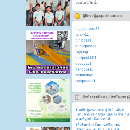
ออนไลน์วันนี้:
ผู้มีกระทู้สูงสุด 10 คนแรก
reggularpost88
foraliv11
runtoga11
publicpost99
sayjung1
bestpostdd11
goodday1
banddyes1
factoryday1
coolprodee1
หัวข้อยอดนิยม 10 หัวข้อแรก (ผู
รับผลิตตู้ครอบพระ ตู้โชว์ แท่นส
แตน ตามขนาดรูปแบบและจำนวน
ตามที่ลูกค้าต้องการได้
ให้เช่าเครื่องตัดคอนกรีต กทม
ปริมณฑล, นนทบุรี นครปฐม