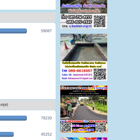
59087
งสุด)
78230
45252