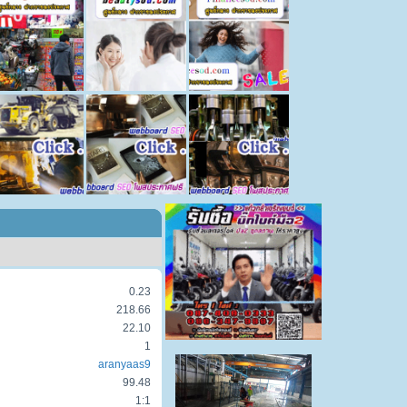
0.23
218.66
22.10
1
aranyaas9
99.48
1:1