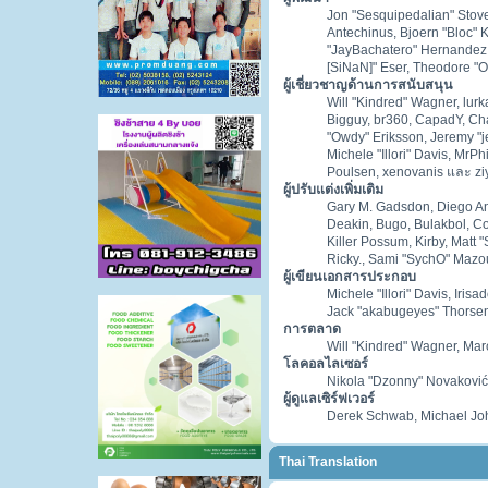
Jon "Sesquipedalian" Stove
Antechinus, Bjoern "Bloc" 
"JayBachatero" Hernandez,
[SiNaN]" Eser, Theodore "O
ผู้เชี่ยวชาญด้านการสนับสนุน
Will "Kindred" Wagner, lurka
Bigguy, br360, CapadY, Cha
"Owdy" Eriksson, Jeremy "je
Michele "Illori" Davis, MrP
Poulsen, xenovanis และ zi
ผู้ปรับแต่งเพิ่มเติม
Gary M. Gadsdon, Diego An
Deakin, Bugo, Bulakbol, Co
Killer Possum, Kirby, Matt
Ricky., Sami "SychO" Mazou
ผู้เขียนเอกสารประกอบ
Michele "Illori" Davis, Iri
Jack "akabugeyes" Thorsen
การตลาด
Will "Kindred" Wagner, Mar
โลคอลไลเซอร์
Nikola "Dzonny" Novaković
ผู้ดูแลเซิร์ฟเวอร์
Derek Schwab, Michael Jo
Thai Translation