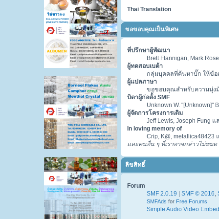
Thai Translation
ขอขอบคุณเป็นพิเศษ
ที่ปรึกษาผู้พัฒนา
Brett Flannigan, Mark Ros
ผู้ทดสอบเบต้า
กลุ่มบุคคลที่ค้นหาบั๊ก ให้ข
ผู้แปลภาษา
ขอขอบคุณสำหรับความมุ่งมั่
บิดาผู้ก่อตั้ง SMF
Unknown W. "[Unknown]" B
ผู้จัดการโครงการเดิม
Jeff Lewis, Joseph Fung แ
In loving memory of
Crip, K@, metallica48423 
และคนอื่น ๆ ที่เราอาจกล่าวไม่หม
ลิขสิทธิ์
Forum
SMF 2.0.19
|
SMF © 2016
,
SMFAds
for
Free Forums
Simple Audio Video Embe