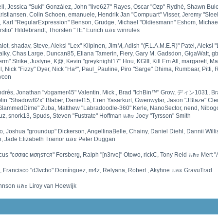
ll, Jessica "Suki" González, John "live627" Rayes, Oscar "Ozp" Rydhé, Shawn Bule
Kristiansen, Colin Schoen, emanuele, Hendrik Jan "Compuart" Visser, Jeremy "Sle
 Karl "RegularExpression" Benson, Grudge, Michael "Oldiesmann" Eshom, Michael 
rstio" Hildebrandt, Thorsten "TE" Eurich และ winrules
lot, shadav, Steve, Aleksi "Lex" Kilpinen, JimM, Adish "(F.L.A.M.E.R)" Patel, Aleksi "
lky, Chas Large, Duncan85, Eliana Tamerin, Fiery, Gary M. Gadsdon, GigaWatt, gb
rm" Strike, Justyne, K@, Kevin "greyknight17" Hou, KGIII, Kill Em All, margarett, Ma
hil, Nick "Fizzy" Dyer, Nick "Ha²", Paul_Pauline, Piro "Sarge" Dhima, Rumbaar, Pitt
ycon
drés, Jonathan "vbgamer45" Valentin, Mick., Brad "IchBin™" Grow, ディン1031, Bra
lin "Shadow82x" Blaber, Daniel15, Eren Yasarkurt, Gwenwyfar, Jason "JBlaze" Cle
 "SlammedDime" Zuba, Matthew "Labradoodle-360" Kerle, NanoSector, nend, Nibogo, 
z, snork13, Spuds, Steven "Fustrate" Hoffman และ Joey "Tyrsson" Smith
sado, Joshua "groundup" Dickerson, AngellinaBelle, Chainy, Daniel Diehl, Dannii Wi
, Jade Elizabeth Trainor และ Peter Duggan
cus "cσσкιє мσηѕтєя" Forsberg, Ralph "[n3rve]" Otowo, rickC, Tony Reid และ Mert "
, Francisco "d3vcho" Domínguez, m4z, Relyana, Robert., Akyhne และ GravuTrad
hnson และ Liroy van Hoewijk