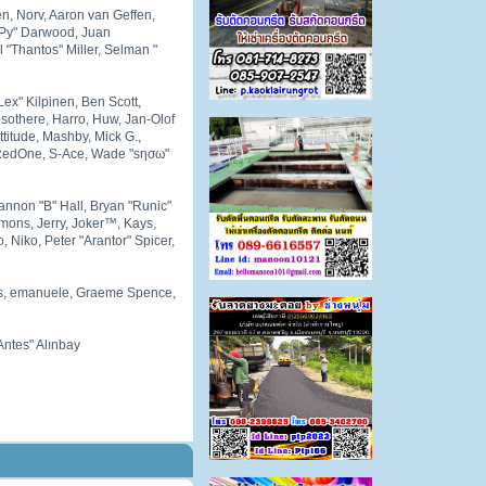
n, Norv, Aaron van Geffen,
ePy" Darwood, Juan
"Thantos" Miller, Selman "
Lex" Kilpinen, Ben Scott,
sothere, Harro, Huw, Jan-Olof
ttitude, Mashby, Mick G.,
i, RedOne, S-Ace, Wade "sησω"
nnon "B" Hall, Bryan "Runic"
mons, Jerry, Joker™, Kays,
Niko, Peter "Arantor" Spicer,
llis, emanuele, Graeme Spence,
Antes" Alınbay