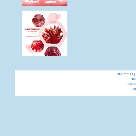
SMF 2.0.19
|
SM
Simpl
X