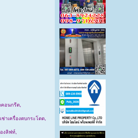
ัดคอนกรีต,
ห้เช่าเครื่องตบกระโดด,
องลิฟท์,