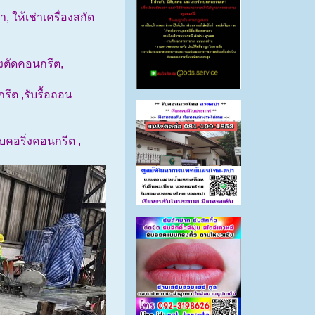
, ให้เช่าเครื่องสกัด
่องตัดคอนกรีต,
รีต ,รับรื้อถอน
บคอริ่งคอนกรีต ,