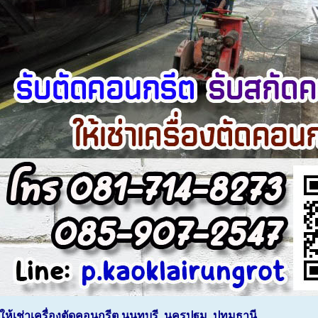
ให้เช่าเครื่องตัดคอนกรีต นนทบุรี, นครปฐม, ปทุมธานี,