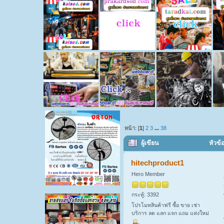
หน้า: [
1
]
2
3
...
38
ผู้เขียน
หัวข้
hitechproduct1
Hero Member
กระทู้: 3392
โปรโมทสินค้าฟรี ซื้อ ขาย เช่า
บริการ ลด แลก แจก แถม แห่งใหม่