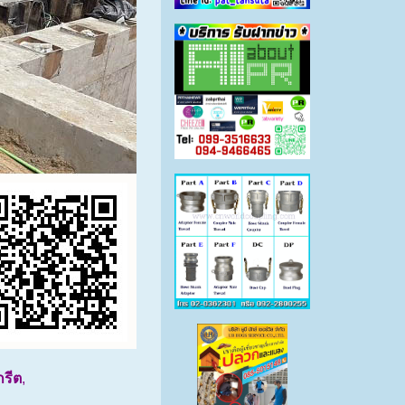
กรีต
,