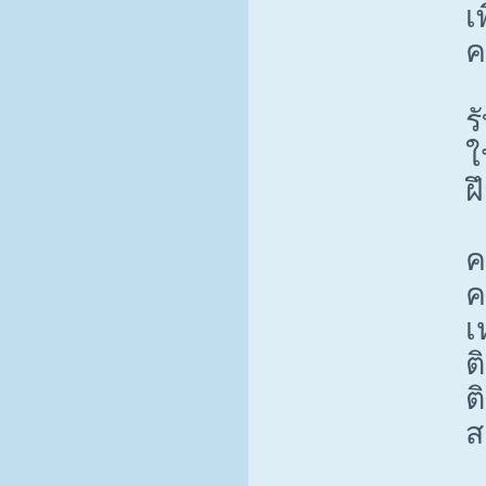
เ
ค
ร
ใ
ฝ
ค
ค
เ
ต
ต
ส