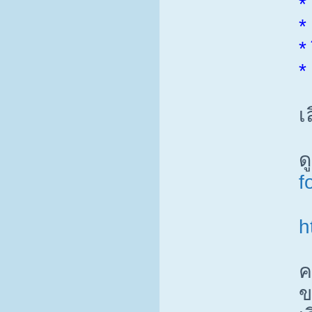
*
*
*
*
เ
ด
f
h
ค
ข