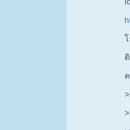
I
h
โ
ต
ค
>
>