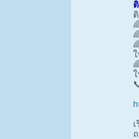
ต
ต



ใ

ใ

h
เ
ถ