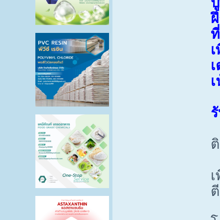
ป
ฝ
ท
เ
เ
เ
ร
ต
เ
ต