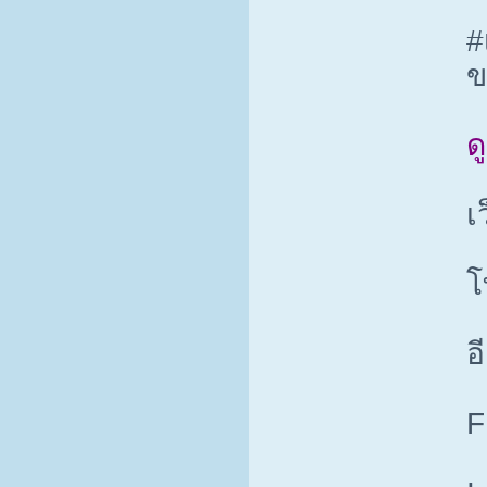
#
ข
ด
เ
โ
อ
F