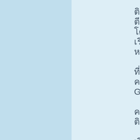
ต
ต
โ
เ
ห
ท
ค
G
ค
ต