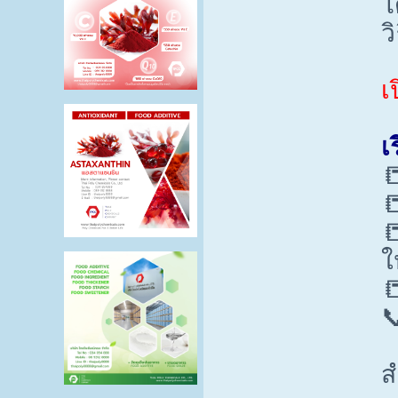
โ
ว
เ
เ



ใ


ส