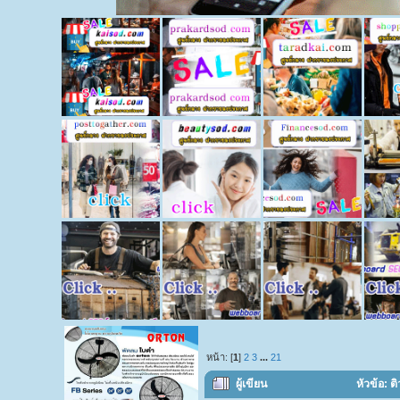
หน้า: [
1
]
2
3
...
21
ผู้เขียน
หัวข้อ: 