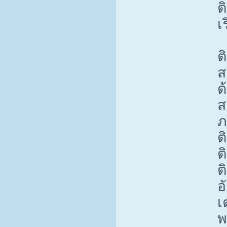
ต
เ
ต
ส
ด
ส
ภ
ต
ต
ต
อ
เ
พ