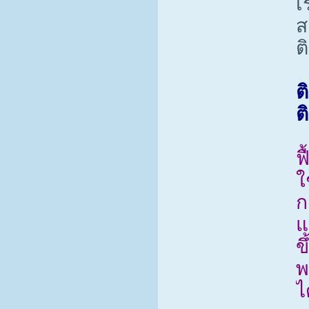
เ
ส
ต
ต
ต
ฟ
ใ
ก
แ
ขึ
พ
ไ