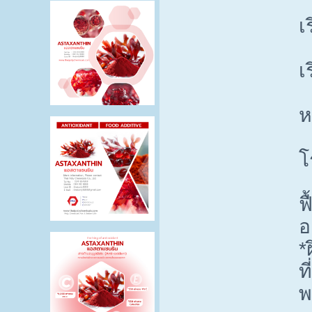
เ
เ
ห
โ
ฟ
อ
*
ท
พ