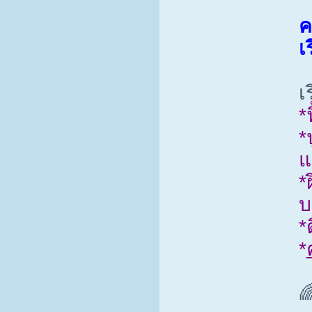
ค
เ
เ
*
*
แ
*
บ
*
*
