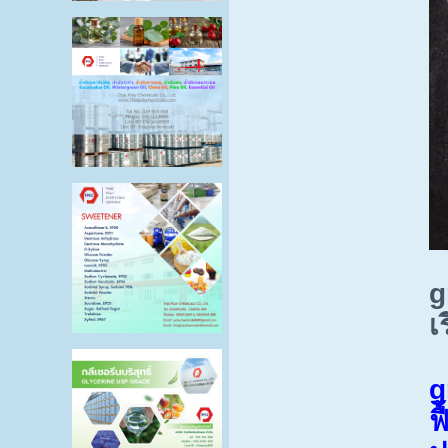
g
เ
g
ฟ