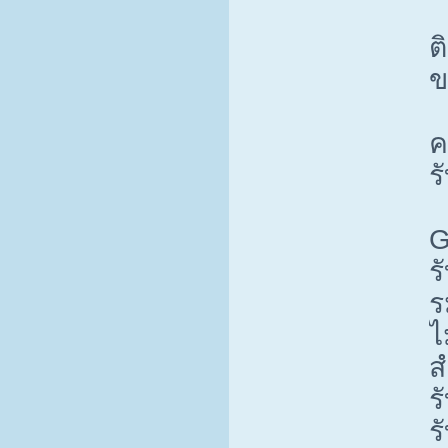
ต
ข
ค
ร
G
ร
ร
ไ
ส
ร
ร