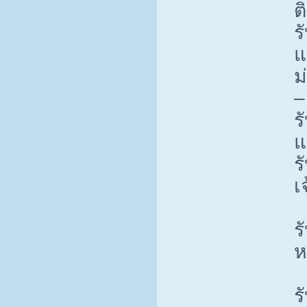
ต
ร
แ
ม
–
ร
แ
ร
เ
ร
ห
ร