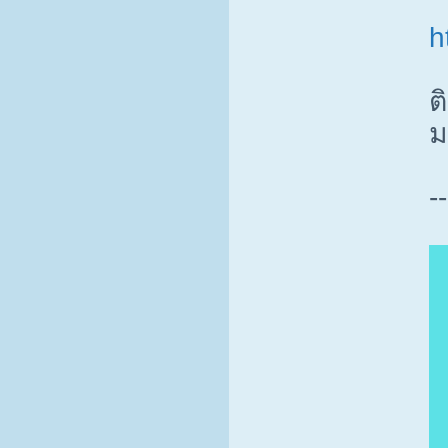
h
ต
ม
--