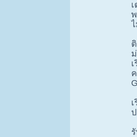
เ
พ
ไ
ต
ม
เ
ค
G
เ
ป
ร