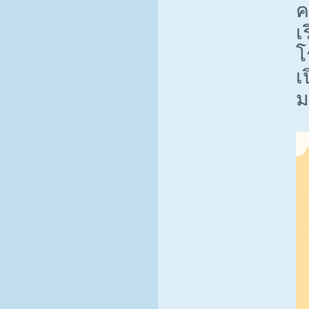
ค
เ
โ
เ
ม