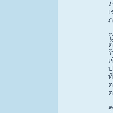
ง
เ
ภ
ร
ต
ร
เ
ป
ท
ค
ค
ร