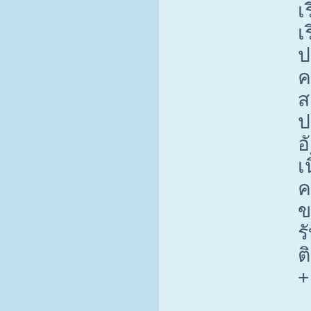
เ
เ
ป
ค
ส
ป
อ
เ
ค
ข
ร
ต
+