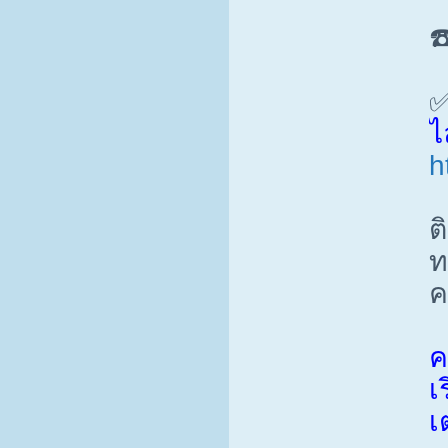
☎
✅
ไ
h
ต
ท
ค
ค
เ
เ