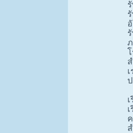
ร
ร
อ
ร
ภ
โ
ส
เ
ป
เ
เ
ค
ส