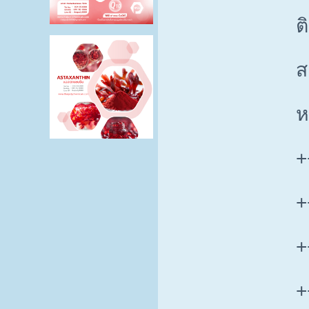
ต
ส
ห
+
+
+
+