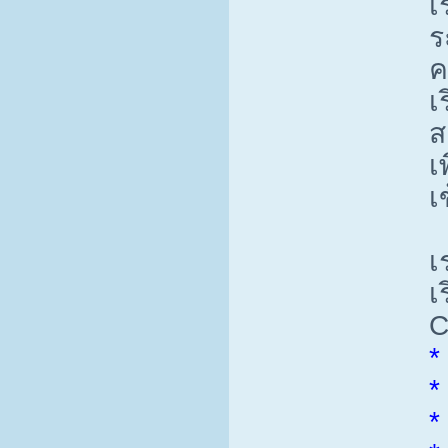
เ
ร
ค
เ
ส
เ
เ
เ
เ
C
*
*
*