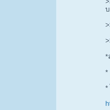
>
บ
>
>
*
*
*
h