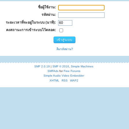
ชื่อผู้ใช้งาน:
รหัสผ่าน:
ระยะเวลาที่จะอยู่ในระบบ (นาที):
คงสถานะการเข้าระบบไว้ตลอด:
ลืมรหัสผ่าน?
SMF 2.0.19
|
SMF © 2016
,
Simple Machines
SMFAds
for
Free Forums
Simple Audio Video Embedder
XHTML
RSS
WAP2