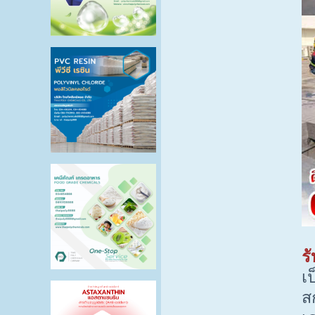
ร
เ
ส