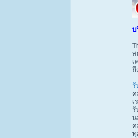
บ
T
ส
เ
ถ
ร
ค
เร
ร
นอ
ค
ท