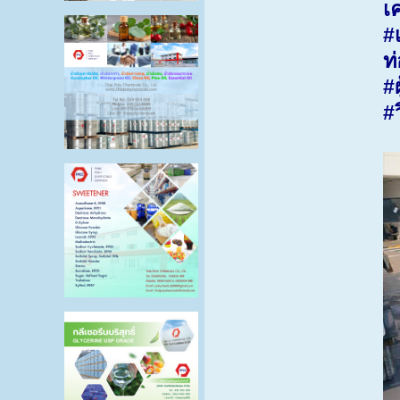
เ
#
ท
#
#