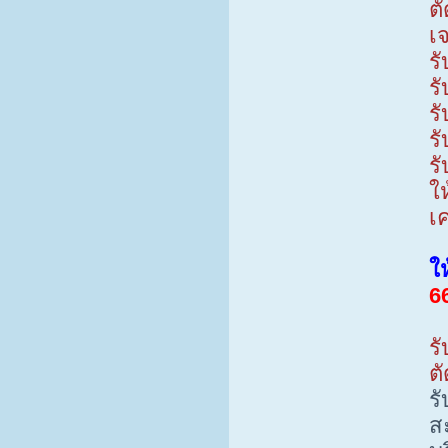
ต
เ
ร
ร
ร
ร
ร
ให
เ
ให
6
รั
ต
ร
ส