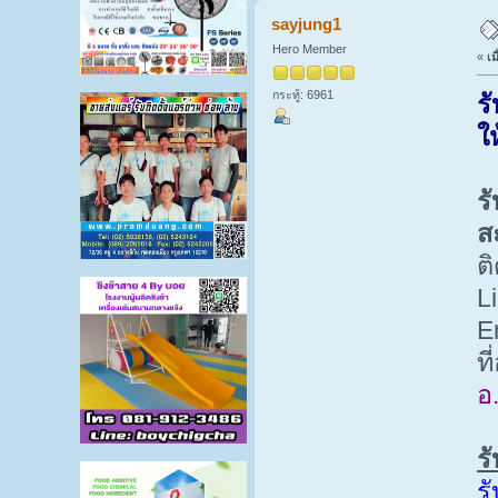
sayjung1
Hero Member
«
เม
กระทู้: 6961
ร
ให
ร
ส
ต
L
E
ที
อ
ร
ร