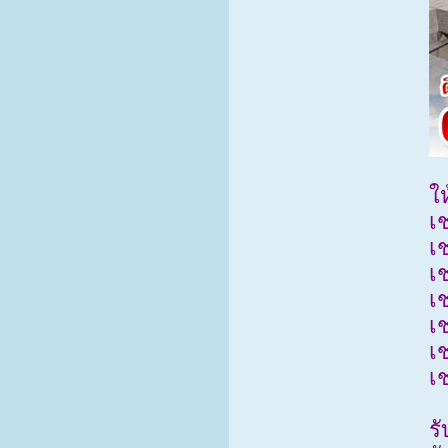
ให
เช
เ
เ
เ
เ
เ
เ
ร