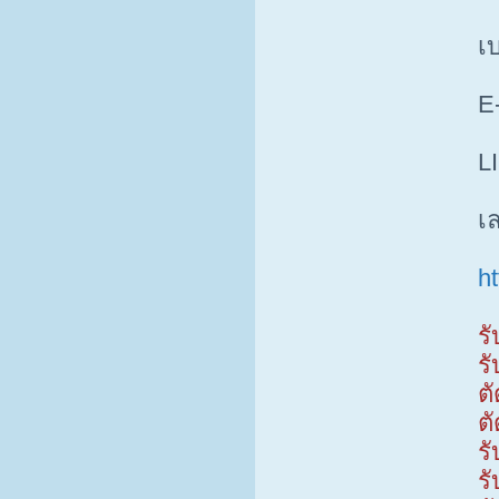
เบ
E
L
เ
ht
ร
ร
ต
ต
ร
ร