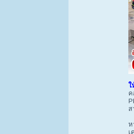
ให
ค
P
ส
ห
เ