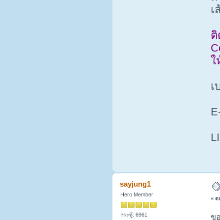
เ
ติ
C
ให
เบ
E-
L
sayjung1
Hero Member
«
ตอ
กระทู้: 6961
ขอ