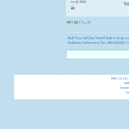
กระทู้: 6961
ขอ
หน้า: [
1
]
2
3
...
21
สินค้าโรงงานทั่วไทย โพสฟรี สินค้าราคาถูก 
รับตัดถนน รับตัดสะพาน โทร. 089-6616557 L
SMF 2.0.19
|
SM
Simpl
X