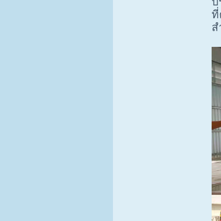
บ
ท
สำ