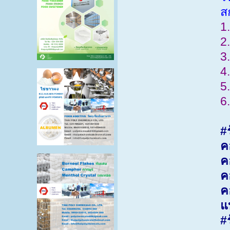
ส
1
2
3.
4
5.
6
#
ค
ค
ค
ค
แ
#