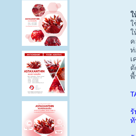
ใ
ใ
ให
ค
ท
เ
ต
พ
T
ร
ท