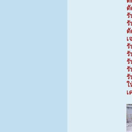
ต
ต
ร
ร
ต
เ
ร
ร
ร
ร
ร
ให
เ