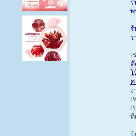
ร
พ
ร
ร
เ
ต
ให
ค
ง
เ
เ
ท
ร