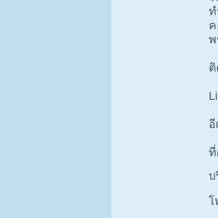
ท
ค
พ
ต
L
อี
ที
บ
โ