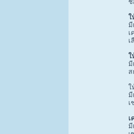
ช
ให
ม
เ
เ
ใ
ม
ส
ให
มี
เช
เ
ม
เ