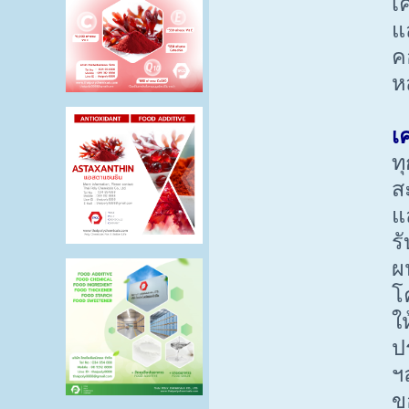
เ
แ
ค
ห
เ
ท
ส
แ
ร
ผ
โ
ใ
ป
ฯ
ข