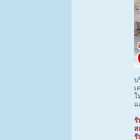
บ
เ
ใ
แ
ร
ส
ร