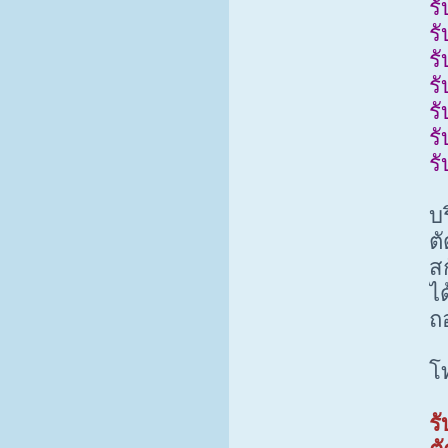
ร
ร
ร
ร
ร
ร
ร
บ
ต
ส
ไ
ถ
โ
ร