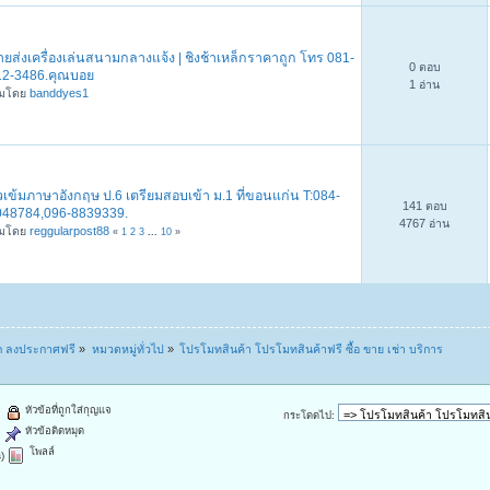
ยส่งเครื่องเล่นสนามกลางแจ้ง | ชิงช้าเหล็กราคาถูก โทร 081-
0 ตอบ
12-3486.คุณบอย
1 อ่าน
ิ่มโดย
banddyes1
วเข้มภาษาอังกฤษ ป.6 เตรียมสอบเข้า ม.1 ที่ขอนแก่น T:084-
141 ตอบ
048784,096-8839339.
4767 อ่าน
ิ่มโดย
reggularpost88
«
1
2
3
...
10
»
ูก ลงประกาศฟรี
»
หมวดหมู่ทั่วไป
»
โปรโมทสินค้า โปรโมทสินค้าฟรี ซื้อ ขาย เช่า บริการ
หัวข้อที่ถูกใส่กุญแจ
กระโดดไป:
หัวข้อติดหมุด
โพลล์
)