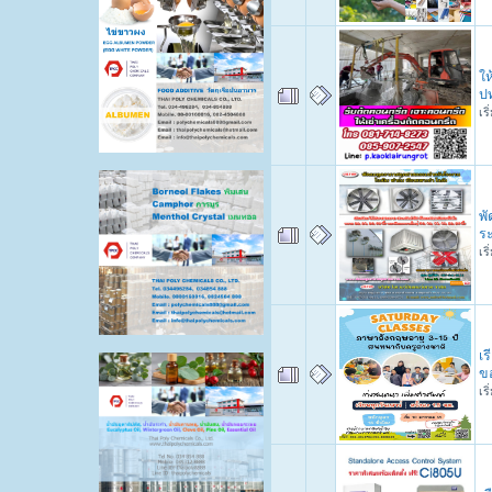
ใ
ป
เร
พั
ร
เร
เร
ขอ
เร