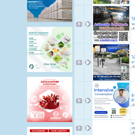
ให
น
เร
ไม
ทา
เร
ติ
ติ
เร
ขา
เ
เร