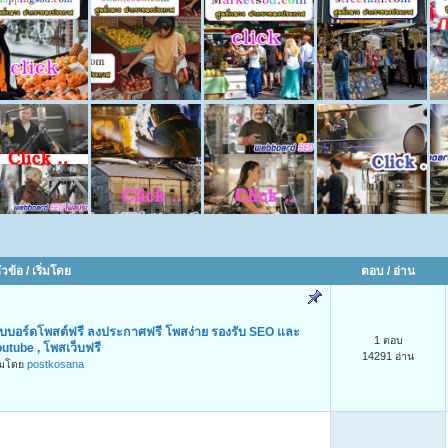
ัวข้อ
/
เริ่มโดย
ตอบ
/
อ่าน
วบบอร์ดโพสต์ฟรี ลงประกาศฟรี โพสง่าย รองรับ SEO และ
1 ตอบ
utube , โพสเว็บฟรี
14291 อ่าน
ิ่มโดย
postkosana