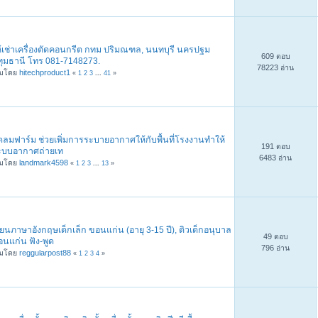
ห้เช่าเครื่องตัดคอนกรีต กทม ปริมณฑล, นนทบุรี นครปฐม
609 ตอบ
ทุมธานี โทร 081-7148273.
78223 อ่าน
ิ่มโดย
hitechproduct1
«
1
2
3
...
41
»
ดลมฟาร์ม ช่วยเพิ่มการระบายอากาศให้กับพื้นที่โรงงานทำให้
191 ตอบ
ะบบอากาศถ่ายเท
6483 อ่าน
ิ่มโดย
landmark4598
«
1
2
3
...
13
»
ียนภาษาอังกฤษเด็กเล็ก ขอนแก่น (อายุ 3-15 ปี), ติวเด็กอนุบาล
49 ตอบ
นแก่น ฟัง-พูด
796 อ่าน
ิ่มโดย
reggularpost88
«
1
2
3
4
»