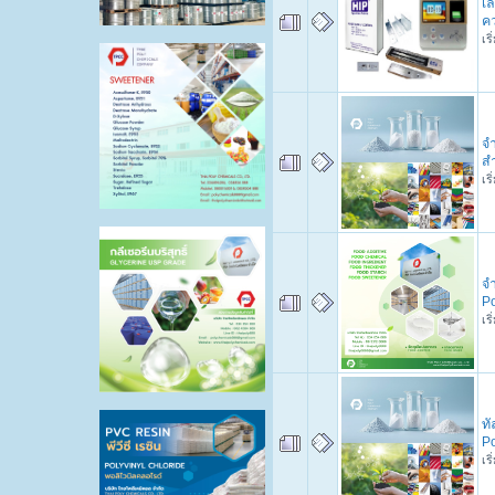
เล
ค
เร
จ
ส
เร
จ
P
เร
ทั
P
เร