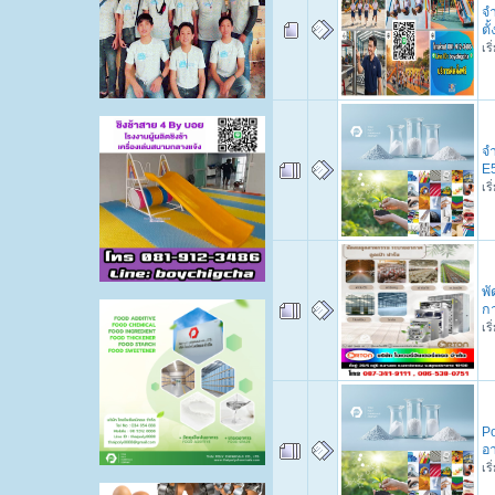
จำ
ตั
เร
จ
E
เร
พั
กา
เร
Po
อา
เร