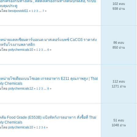
ือกเครื่องกั้นทางเดิน , ติดตั้งเครื่องกั้นทางเดินปีกผีเสื้อ, ระบบ
102 ตอบ
วบคุมประตู
938 อ่าน
ิ่มโดย
bestpostdd11
«
1
2
3
...
7
»
ำหน่ายแคลเซียมคาร์บอเนต มาสเตอร์แบทช์ CaCO3 ราคาส่ง
86 ตอบ
ำหรับโรงงานพลาสติก
850 อ่าน
ิ่มโดย
polychemicals10
«
1
2
3
...
6
»
ำหน่ายโซเดียมเบนโซเอต เกรดอาหาร E211 คุณภาพสูง | Thai
112 ตอบ
oly Chemicals
1271 อ่าน
ิ่มโดย
polychemicals12
«
1
2
3
...
8
»
ลคัม Food Grade (E553B) แป้งทัลก์เกรดอาหาร สั่งซื้อที่ Thai
51 ตอบ
oly Chemicals
1048 อ่าน
ิ่มโดย
polychemicals10
«
1
2
3
4
»