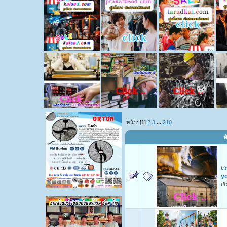
หน้า: [
1
]
2
3
...
210
ห
เ
yo
เร