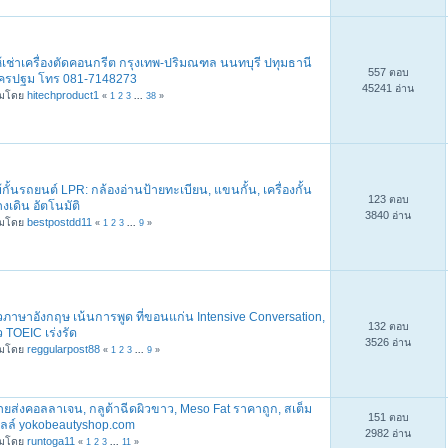
้เช่าเครื่องตัดคอนกรีต กรุงเทพ-ปริมณฑล นนทบุรี ปทุมธานี
557 ตอบ
ครปฐม โทร 081-7148273
45241 อ่าน
ิ่มโดย
hitechproduct1
«
1
2
3
...
38
»
้กั้นรถยนต์ LPR: กล้องอ่านป้ายทะเบียน, แขนกั้น, เครื่องกั้น
123 ตอบ
งเดิน อัตโนมัติ
3840 อ่าน
ิ่มโดย
bestpostdd11
«
1
2
3
...
9
»
วภาษาอังกฤษ เน้นการพูด ที่ขอนแก่น Intensive Conversation,
132 ตอบ
ว TOEIC เร่งรัด
3526 อ่าน
ิ่มโดย
reggularpost88
«
1
2
3
...
9
»
ยส่งคอลลาเจน, กลูต้าฉีดผิวขาว, Meso Fat ราคาถูก, สเต็ม
151 ตอบ
ซลล์ yokobeautyshop.com
2982 อ่าน
ิ่มโดย
runtoga11
«
1
2
3
...
11
»