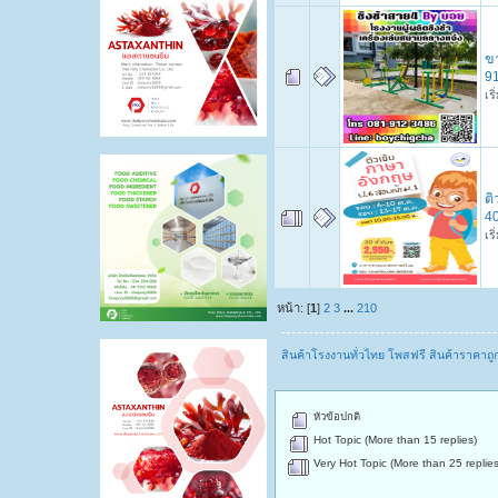
ขา
9
เร
ติ
4
เร
หน้า: [
1
]
2
3
...
210
สินค้าโรงงานทั่วไทย โพสฟรี สินค้าราคาถ
หัวข้อปกติ
Hot Topic (More than 15 replies)
Very Hot Topic (More than 25 replies