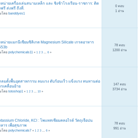
หน่ายเครื่องเล่นสนามเหล็ก และ ชิงช้าโรงเรียน-ราชการ: ติด
0 ตอบ
้งฟรี ส่งฟรี ถึงที่.
1 อ่าน
ิ่มโดย
banddyes1
ำหน่ายแมกนีเซียมซิลิเกต Magnesium Silicate เกรดอาหาร
78 ตอบ
553b
1200 อ่าน
ิ่มโดย
polychemicals11
«
1
2
3
...
6
»
ดลมตั้งพื้นอุตสาหกรรม ลมแรง ดับร้อนเร็ว แข็งแรง ทนทานต่อ
147 ตอบ
รเคลื่อนย้าย
3734 อ่าน
ิ่มโดย
totoshop1
«
1
2
3
...
10
»
tassium Chloride, KCl : โพแทสเซียมคลอไรด์ วัตถุเจือปน
78 ตอบ
หาร เพื่อสุขภาพ
991 อ่าน
ิ่มโดย
polychemicals7
«
1
2
3
...
6
»